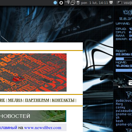
ИЕ
|
МЕДИА
|
ПАРТНЕРАМ
|
КОНТАКТЫ
|
екламный
на
www.newsfiber.com