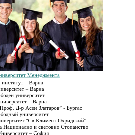
ниверситет Менеджмент
а
 институт – Варна
иверситет – Варна
ободен университет
ниверситет – Вaрна
Проф. Д-р Асен Златаров” - Бургас
ободный университет
иверситет "Св.Климент Охридский"
а Национално и световно Стопанство
Университет – София