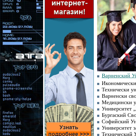
Варненский У
Икономически
Технически ун
Варненски св
Медицински у
Университет „
Бургаский Св
Софийский Ун
Университет з
Технический 