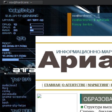
|
ГЛАВНАЯ
|
О АГЕНТСТВЕ
|
МАРКЕТИНГ
|
Структура высше
Степень бакала