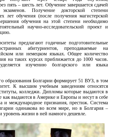
рез пять – шесть лет. Обучение завершается сдачей
х экзаменов. Получение докторской степени
ех лет обучения (после получения магистерской
авершения обучения на этой степени необходимо
тоятельный научно-исследовательский проект и
ацию.
ситеты предлагают годичные подготовительные
странных абитуриентов, преподаваемые на
лийском или немецком языках. Общее количество
ия на таких курсах приближается до 1000 часов.
уделяется изучению болгарского или языка
о образования Болгарии формирует 51 ВУЗ, в том
ситет. К высшим учебным заведениям относятся
ституты, колледжи. Дипломы которые выдаются в
е как выдаются в Америке и Европы и несут в себе
ва и международное признания, престиж. Система
лгарии одинакова во всем мире, но в Болгария –
и уровень жизни в ней намного дешевле.