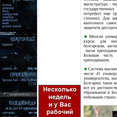
магистратура – че
государственны
потребует еще тр
степени). Для з
выполнить самос
защитить диссерт
Многие универ
курсы для ино
болгарском, анг
часов преподаван
Большая часть 
преподавания.
Система высшег
числе 41 универ
университеты, ин
Болгарии, такие ж
все их достоинст
образования в Бо
небольшая страна 
о