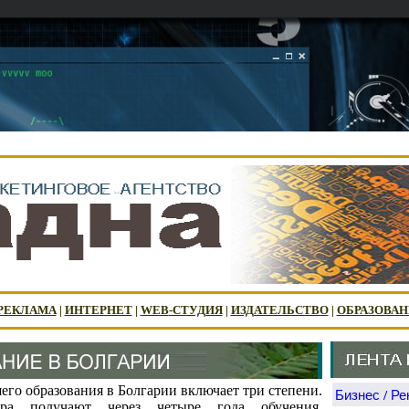
РЕКЛАМА
|
ИНТЕРНЕТ
|
WEB
-СТУДИЯ
|
ИЗДАТЕЛЬСТВО
|
ОБРАЗОВАН
го образования в Болгарии включает три степени.
Бизнес / Р
вра получают через четыре года обучения,