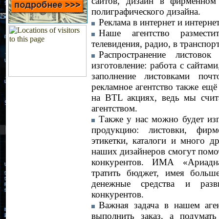
сайтов, дизайн в фирменном 
полиграфического дизайна
.
Реклама в интернет и интерне
Наше агентство размести
телевидения, радио, в транспорт
Распространение листово
изготовление: работа с сайтами
заполнение листовками по
рекламное агентство также ещё
на BTL акциях, ведь мы счит
агентством.
Также у нас можно будет из
продукцию: листовки, фирм
этикетки, каталоги и много д
наших дизайнеров смогут помо
конкурентов. ИМА «Ариад
тратить бюджет, имея больш
денежные средства и разв
конкурентов.
Важная задача в нашем аге
выполнить заказ, а подумать