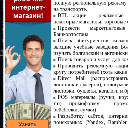
полную региональную рекламу
на транспорте.
BTL акции - рекламные 
некоторые магазины, торговые 
Провести маркетинговы
Башкортостана
Поиск абитуриентов желаю
высшие учебные заведения Бо
изучать болгарский и английски
Поиск товаров и услуг для к
Проводить рекламную акци
кругу потребителей (хоть какие
Direct Mail (распространя
листовок и флаеров), полиграфи
листовки, буклеты, каталоги и
POS материалы (ручки, кру
т.п), промоформу - промо
бейсболки, сумки)
Разработку сайтов, интерне
поисковиках (Yandex, Rambler